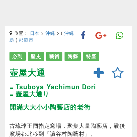
位置：
日本
>
沖繩
> (
沖繩
縣
)
那霸市
必到
歷史
藝術
陶藝
特產
壺屋大通
= Tsuboya Yachimun Dori
= 壺屋大通り
開滿大大小小陶藝店的老街
古琉球王國指定窯場，聚集大量陶藝店，戰後
窯場都北移到「讀谷村陶藝村」。