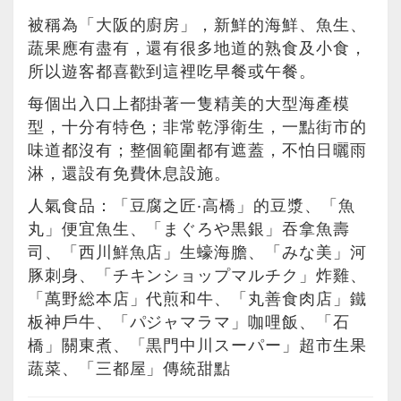
被稱為「大阪的廚房」，新鮮的海鮮、魚生、
蔬果應有盡有，還有很多地道的熟食及小食，
所以遊客都喜歡到這裡吃早餐或午餐。
每個出入口上都掛著一隻精美的大型海產模
型，十分有特色；非常乾淨衛生，一點街市的
味道都沒有；整個範圍都有遮蓋，不怕日曬雨
淋，還設有免費休息設施。
人氣食品：「豆腐之匠‧高橋」的豆漿、「魚
丸」便宜魚生、「まぐろや黒銀」吞拿魚壽
司、「西川鮮魚店」生蠔海膽、「みな美」河
豚刺身、「チキンショップマルチク」炸雞、
「萬野総本店」代煎和牛、「丸善食肉店」鐵
板神戶牛、「パジャマラマ」咖哩飯、「石
橋」關東煮、「黒門中川スーパー」超市生果
蔬菜、「三都屋」傳統甜點