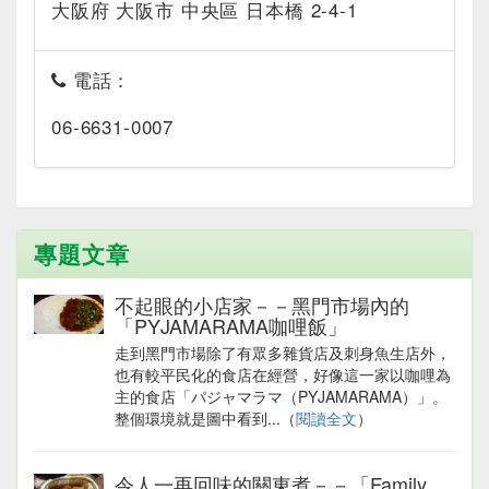
大阪府 大阪市 中央區 日本橋 2-4-1
電話：
06-6631-0007
專題文章
不起眼的小店家－－黑門市場內的
「PYJAMARAMA咖哩飯」
走到黑門市場除了有眾多雜貨店及刺身魚生店外，
也有較平民化的食店在經營，好像這一家以咖哩為
主的食店「パジャマラマ（PYJAMARAMA）」。
整個環境就是圖中看到...（
閱讀全文
）
令人一再回味的關東煮－－「Family