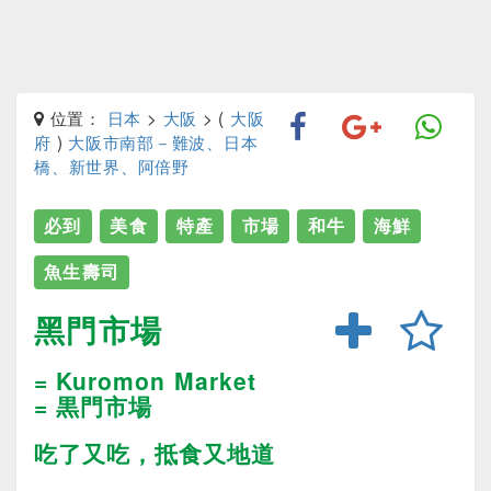
位置：
日本
>
大阪
> (
大阪
府
)
大阪市南部－難波、日本
橋、新世界、阿倍野
必到
美食
特產
市場
和牛
海鮮
魚生壽司
黑門市場
= Kuromon Market
= 黒門市場
吃了又吃，抵食又地道