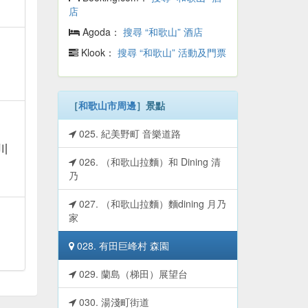
店
Agoda：
搜尋 “和歌山” 酒店
Klook：
搜尋 “和歌山” 活動及門票
［
和歌山市周邊
］景點
025. 紀美野町 音樂道路
川
026. （和歌山拉麵）和 Dining 清
乃
027. （和歌山拉麵）麵dining 月乃
家
028. 有田巨峰村 森園
029. 蘭島（梯田）展望台
030. 湯淺町街道