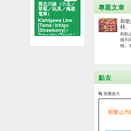
貴志川線（小玉／
專題文章
草莓／玩具／梅星
電車）
Kishigawa Line
和歌
[Tama / Ichigo
柿、
(Strawberry) /
和歌
Omocha (Toys) /
Umeboshi Train]
個不
桃』６
貓站長與貓電車
點去
按圖放大