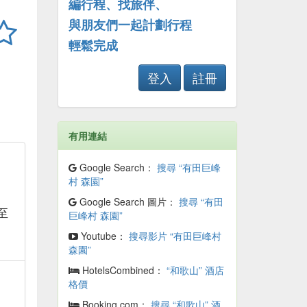
編行程、找旅伴、
與朋友們一起計劃行程
輕鬆完成
登入
註冊
有用連結
Google Search：
搜尋 “有田巨峰
村 森園”
中
Google Search 圖片：
搜尋 “有田
至
巨峰村 森園”
Youtube：
搜尋影片 “有田巨峰村
森園”
HotelsCombined：
“和歌山” 酒店
格價
Booking.com：
搜尋 “和歌山” 酒