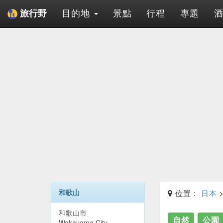
目的地
景點
行程
專題
旅行野
和歌山
位置：
日本
和歌山市
自然
公園
Wakayama City