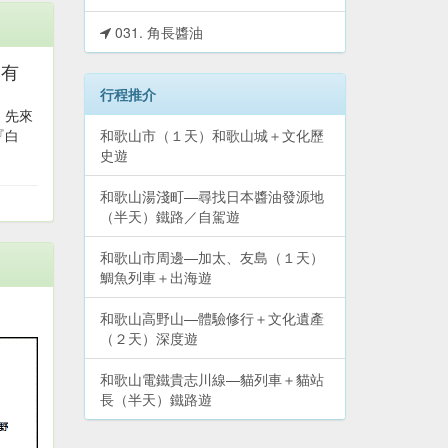
031. 角長醬油
富有
行程推介
。先來
『白
和歌山市（１天）和歌山城＋文化歷
史遊
和歌山湯淺町—尋找日本醬油發源地
（半天）鐵路／自駕遊
和歌山市周邊—加太、友島（１天）
鯛魚列車＋出海遊
和歌山高野山—體驗修行＋文化遺產
（２天）深度遊
和歌山電鐵貴志川線—貓列車＋貓站
長（半天）鐵路遊