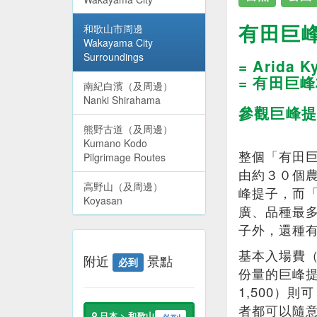
有田巨峰
和歌山市周邊
Wakayama City
Surroundings
= Arida K
= 有田巨峰
南紀白濱（及周邊）
Nanki Shirahama
參觀巨峰提
熊野古道（及周邊）
Kumano Kodo
整個「有田
Pilgrimage Routes
由約３０個
高野山（及周邊）
峰提子，而
Koyasan
廣、品種最
子外，還種
基本入場費（
附近
景點
必到
份量的巨峰提
1,500）
者都可以隨
日本 > 和歌山