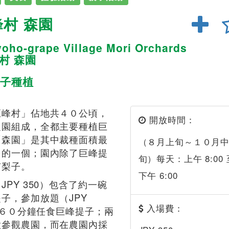
村 森園
yoho-grape Village Mori Orchards
村 森園
子種植
巨峰村」佔地共４０公頃，
開放時間：
農園組成，全都主要種植巨
「森園」是其中裁種面積最
（８月上旬～１０月
多的一個；園內除了巨峰提
旬）每天：上午 8:00 
有梨子。
下午 6:00
JPY 350）包含了約一碗
子，參加放題（JPY
入場費：
則可６０分鐘任食巨峰提子；兩
意參觀農園，而在農園內採