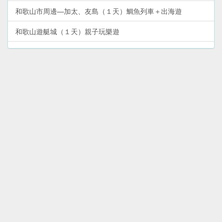
和歌山市周邊—加太、友島（１天）鯛魚列車＋出海遊
和歌山遊艇城（１天）親子玩樂遊
沖繩本島（６天５夜）環島自駕遊
和歌山市—和歌浦、紀三井寺（半天）散步遊
沖繩本島‧北部山原地區（１天）自駕遊