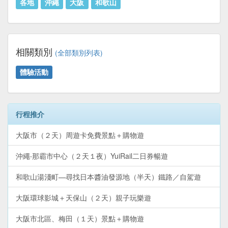
各地
沖繩
大阪
和歌山
相關類別
(全部類別列表)
體驗活動
行程推介
大阪市（２天）周遊卡免費景點＋購物遊
沖繩‧那霸市中心（２天１夜）YuiRail二日券暢遊
和歌山湯淺町—尋找日本醬油發源地（半天）鐵路／自駕遊
大阪環球影城＋天保山（２天）親子玩樂遊
大阪市北區、梅田（１天）景點＋購物遊