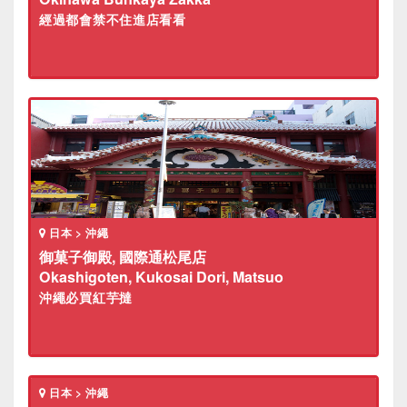
經過都會禁不住進店看看
日本 > 沖繩
御菓子御殿, 國際通松尾店
Okashigoten, Kukosai Dori, Matsuo
沖繩必買紅芋撻
日本 > 沖繩