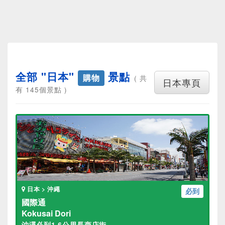
全部 "日本"
景點
購物
( 共
日本專頁
有 145個景點 )
日本 > 沖繩
必到
國際通
Kokusai Dori
沖澠必到1.6公里長商店街