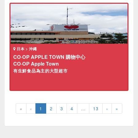
日本 > 沖繩
CO·OP APPLE TOWN 購物中心
CO·OP Apple Town
有生鮮食品為主的大型超市
«
‹
1
2
3
4
...
13
›
»