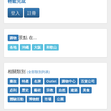
輕鬆完成
登入
註冊
景點 在...
購物
各地
沖繩
大阪
和歌山
相關類別
(全部類別列表)
藥妝
特產
名牌
Outlet
購物中心
百貨公司
必到
歷史
藝術
宗教
自然
建築
美食
體驗活動
博物館
市場
公園