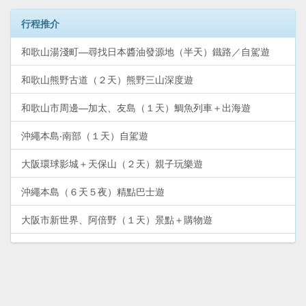
行程推介
和歌山湯淺町—尋找日本醬油發源地（半天）鐵路／自駕遊
和歌山熊野古道（２天）熊野三山深度遊
和歌山市周邊—加太、友島（１天）鯛魚列車＋出海遊
沖繩本島‧南部（１天）自駕遊
大阪環球影城＋天保山（２天）親子玩樂遊
沖繩本島（６天５夜）精點巴士遊
大阪市新世界、阿倍野（１天）景點＋購物遊
和歌山熊野古道—勝浦、新宮、那智山（２天）溫泉＋文化遺
產遊
大阪市（２天）周遊卡免費景點＋購物遊