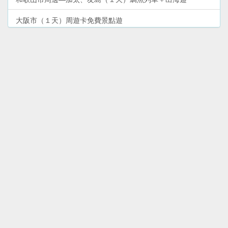
大阪市（１天）周遊卡免費景點遊
沖繩‧那霸市中心（２天１夜）YuiRail二日券暢遊
沖繩本島‧北部（２天１夜）自駕遊
和歌山市（１天）和歌山城＋文化歷史遊