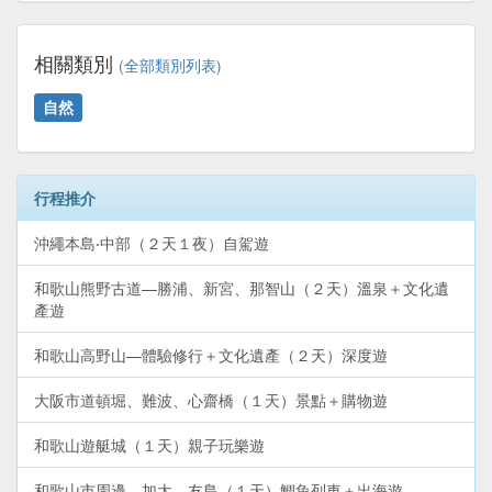
相關類別
(全部類別列表)
自然
行程推介
沖繩本島‧中部（２天１夜）自駕遊
和歌山熊野古道—勝浦、新宮、那智山（２天）溫泉＋文化遺
產遊
和歌山高野山—體驗修行＋文化遺產（２天）深度遊
大阪市道頓堀、難波、心齋橋（１天）景點＋購物遊
和歌山遊艇城（１天）親子玩樂遊
和歌山市周邊—加太、友島（１天）鯛魚列車＋出海遊