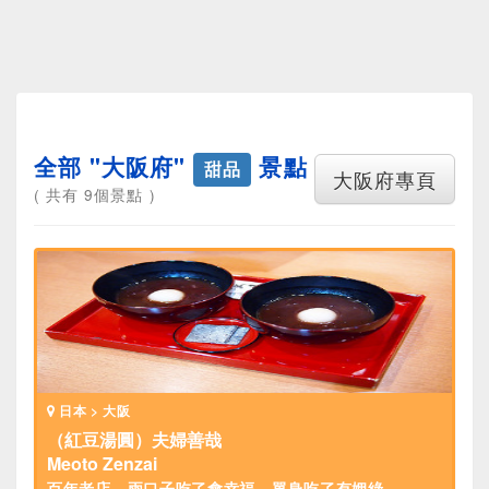
全部 "大阪府"
景點
甜品
大阪府專頁
( 共有 9個景點 )
日本 > 大阪
（紅豆湯圓）夫婦善哉
Meoto Zenzai
百年老店，兩口子吃了會幸福，單身吃了有姻綠