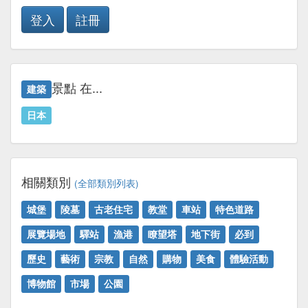
登入
註冊
景點 在...
建築
日本
相關類別
(全部類別列表)
城堡
陵墓
古老住宅
教堂
車站
特色道路
展覽場地
驛站
漁港
瞭望塔
地下街
必到
歷史
藝術
宗教
自然
購物
美食
體驗活動
博物館
市場
公園