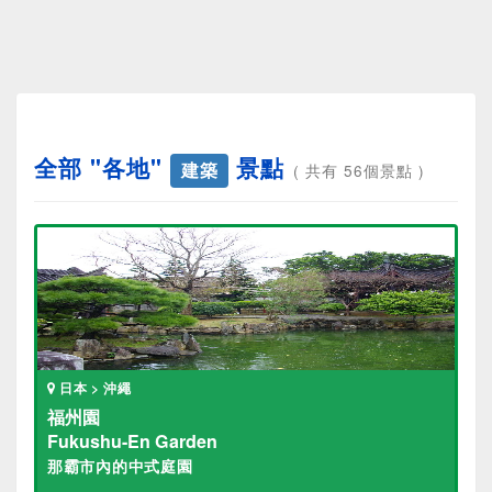
全部 "各地"
景點
建築
( 共有 56個景點 )
日本 > 沖繩
福州園
Fukushu-En Garden
那霸市內的中式庭園