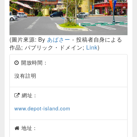
(圖片來源: By
あばさー
-
投稿者自身による
作品
; パブリック・ドメイン;
Link
)
開放時間：
沒有註明
網址：
www.depot-island.com
地址：