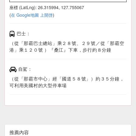
座標 (LatLng): 26.315994, 127.755067
(
在 Google地圖 上開啓
)
巴士：
（從「那霸巴士總站」乘２８號、２９號／從「那霸空
港」乘１２０號 ）『桑江』下車，步行約８分鐘
自駕：
（從「那霸市中心」經「國道５８號」）約３５分鐘，
可利用美國村的大型停車場
推薦內容