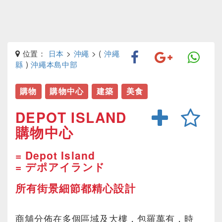
位置：
日本
>
沖繩
> (
沖繩
縣
)
沖繩本島中部
購物
購物中心
建築
美食
DEPOT ISLAND
購物中心
= Depot Island
= デポアイランド
所有街景細節都精心設計
商舖分佈在多個區域及大樓，包羅萬有，時