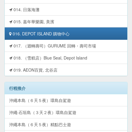
014. 日落海灘
015. 嘉年華樂園, 美濱
016. DEPOT ISLAND 購物中心
017. （迴轉壽司）GURUME 回轉・壽司市場
018. （雪糕店）Blue Seal, Depot Island
019. AEON百貨, 北谷店
行程推介
沖繩本島（６天５夜）環島自駕遊
沖繩‧石垣島（３天２夜）環島自駕遊
沖繩本島（６天５夜）精點巴士遊