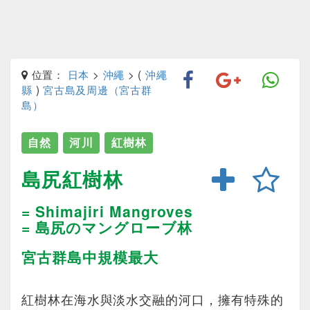
位置：
日本
>
沖繩
> (
沖繩
縣
)
宮古島及周邊（宮古群
島）
自然
河川
紅樹林
島尻紅樹林
= Shimajiri Mangroves
= 島尻のマングローブ林
宮古群島中規模最大
紅樹林在海水與淡水交融的河口，擁有特殊的