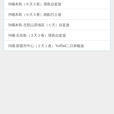
沖繩本島（６天５夜）環島自駕遊
沖繩本島（６天５夜）精點巴士遊
沖繩本島‧北部山原地區（１天）自駕遊
沖繩‧石垣島（３天２夜）環島自駕遊
沖繩‧那霸市中心（２天１夜）YuiRail二日券暢遊