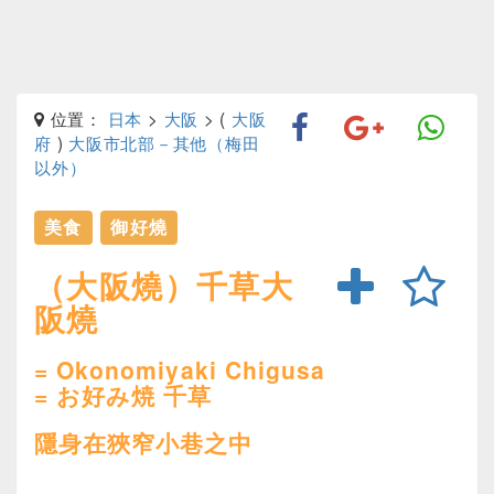
位置：
日本
>
大阪
> (
大阪
府
)
大阪市北部－其他（梅田
以外）
美食
御好燒
（大阪燒）千草大
阪燒
= Okonomiyaki Chigusa
= お好み焼 千草
隱身在狹窄小巷之中