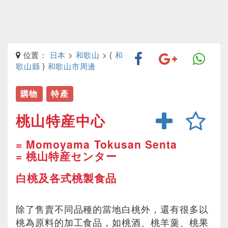
位置：
日本
>
和歌山
> (
和
歌山縣
)
和歌山市周邊
購物
特產
桃山特産中心
= Momoyama Tokusan Senta
= 桃山特産センター
白桃及各式桃製食品
除了售賣不同品種的當地白桃外，還有很多以
桃為原料的加工食品，如桃酒、桃羊羹、桃果