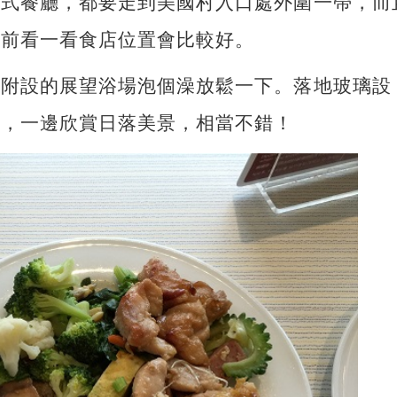
日式餐廳，都要走到美國村入口處外圍一帶，而
發前看一看食店位置會比較好。
店附設的展望浴場泡個澡放鬆一下。落地玻璃設
澡，一邊欣賞日落美景，相當不錯！