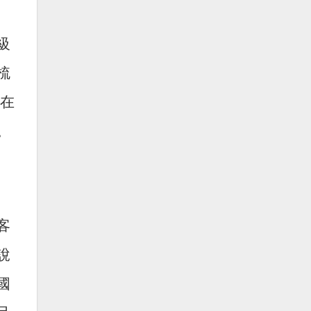
級
梳
連在
。
客
說
國