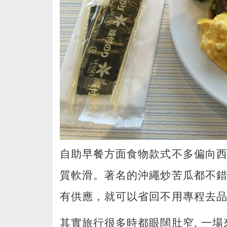
自助早餐方面食物款式不多偏向
質軟滑。著名的沖繩炒苦瓜都不
有供應，就可以省回不用專程去
其實旅行很多時都眼闊肚窄, 一