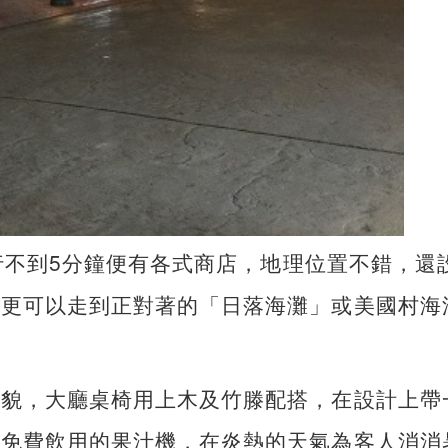
步行不到5分鐘便有各式商店，地理位置不錯，還
，更可以走到正對著的「日落海灘」或美國村海
禮貌，大廳桌椅用上木及竹滕配搭，在設計上帶
人免費飲用的果汁機，在炎熱的天氣為客人消消