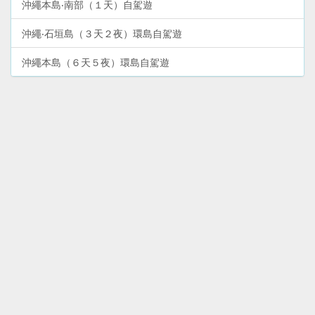
沖繩本島‧南部（１天）自駕遊
沖繩‧石垣島（３天２夜）環島自駕遊
沖繩本島（６天５夜）環島自駕遊