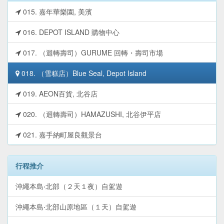
015. 嘉年華樂園, 美濱
016. DEPOT ISLAND 購物中心
017. （迴轉壽司）GURUME 回轉・壽司市場
018. （雪糕店）Blue Seal, Depot Island
019. AEON百貨, 北谷店
020. （迴轉壽司）HAMAZUSHI, 北谷伊平店
021. 嘉手納町屋良觀景台
行程推介
沖繩本島‧北部（２天１夜）自駕遊
沖繩本島‧北部山原地區（１天）自駕遊