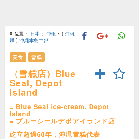
位置：
日本
>
沖繩
> (
沖繩
縣
)
沖繩本島中部
美食
雪糕
（雪糕店）Blue
Seal, Depot
Island
= Blue Seal Ice-cream, Depot
Island
= ブルーシールデポアイランド店
屹立超過60年，沖澠雪糕代表