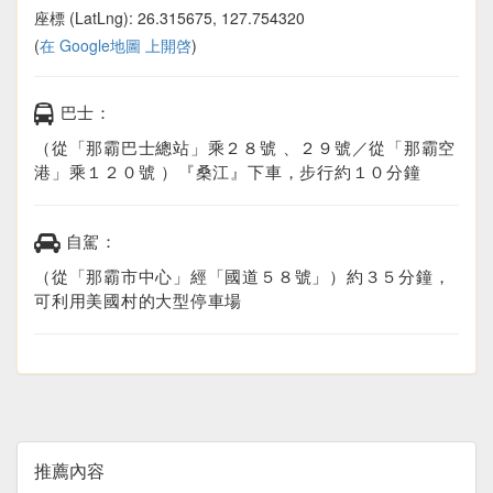
座標 (LatLng): 26.315675, 127.754320
(
在 Google地圖 上開啓
)
巴士：
（從「那霸巴士總站」乘２８號 、２９號／從「那霸空
港」乘１２０號 ）『桑江』下車，步行約１０分鐘
自駕：
（從「那霸市中心」經「國道５８號」）約３５分鐘，
可利用美國村的大型停車場
推薦內容