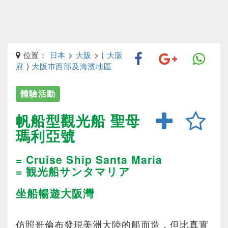
位置：
日本
>
大阪
> (
大阪
府
)
大阪市西部及海濱地區
體驗活動
帆船型觀光船 聖母
瑪利亞號
= Cruise Ship Santa Maria
= 観光船サンタマリア
坐船暢遊大阪灣
仿照哥倫布發現美洲大陸的船而造，但比真實