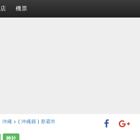
酒店
機票
>
沖繩
> (
沖繩縣
)
那霸市
神社