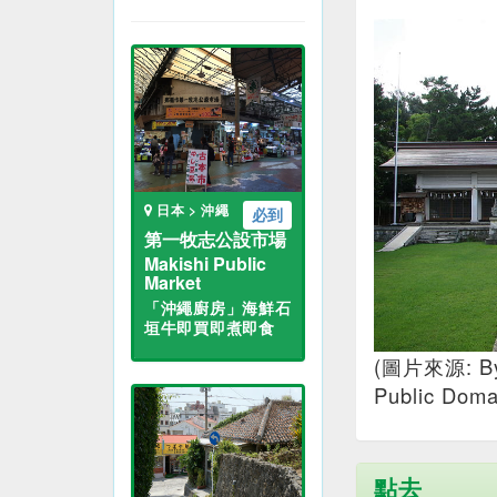
日本 > 沖繩
必到
第一牧志公設市場
Makishi Public
Market
「沖繩廚房」海鮮石
垣牛即買即煮即食
(圖片來源: B
Public Doma
點去