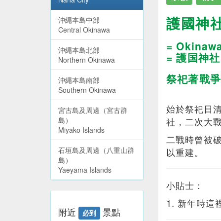
護國神
沖繩本島中部
Central Okinawa
= Okinawa
沖繩本島北部
= 護国神社
Northern Okinawa
祭祀著戰爭
沖繩本島南部
Southern Okinawa
始於祭祀日清
宮古島及周邊（宮古群
島）
社，二次大
Miyako Islands
二戰時曾被
石垣島及周邊（八重山群
以重建。
島）
Yaeyama Islands
小貼士：
1. 新年時
附近
景點
必到