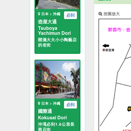
按圖放大
日本 > 沖繩
必到
壺屋大通
Tsuboya
Yachimun Dori
開滿大大小小陶藝店
的老街
日本 > 沖繩
必到
國際通
Kokusai Dori
沖澠必到1.6公里長
商店街