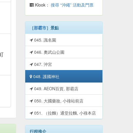
Klook：
搜尋 “沖繩” 活動及門票
［
那霸市
］景點
045. 識名園
046. 奧武山公園
町
047. 沖宮
048. 護國神社
049. AEON百貨, 那霸店
050. 大國藥妝, 小祿站前店
051. （拉麵）通堂拉麵, 小祿本店
行程推介