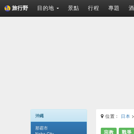
目的地
景點
行程
專題
旅行野
沖繩
位置：
日本
那霸市
宗教
戰爭
Naha City