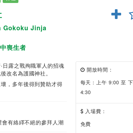
社
 Gokoku Jinja
中喪生者
‧日露之戰殉職軍人的招魂
開放時間：
戰後改名為護國神社。
每天：上午 9:00 至 
破壞，多年後得到贊助才得
4:30
入場費：
這裡會有絡繹不絕的參拜人潮
免費