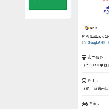
座標 (LatLng): 26
(
在 Google地圖
市內鐵路：
（YuiRail
巴士：
（從「縣廳南口
自駕：