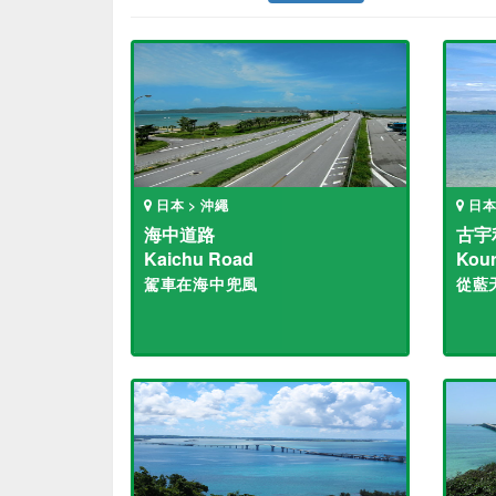
日本 > 沖繩
日本
海中道路
古宇
Kaichu Road
Kour
駕車在海中兜風
從藍