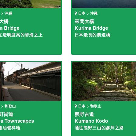
 > 沖繩
日本 > 沖繩
大橋
來間大橋
a Bridge
Kurima Bridge
在透明度高的碧海之上
日本最長的農道橋
 > 和歌山
日本 > 和歌山
町街道
熊野古道
sa Townscapes
Kumano Kodo
醬油發祥地
通往熊野三山的參拜之路