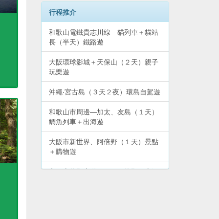
行程推介
和歌山電鐵貴志川線—貓列車＋貓站
長（半天）鐵路遊
大阪環球影城＋天保山（２天）親子
玩樂遊
沖繩‧宮古島（３天２夜）環島自駕遊
和歌山市周邊—加太、友島（１天）
鯛魚列車＋出海遊
大阪市新世界、阿倍野（１天）景點
＋購物遊
和歌山熊野古道（２天）熊野三山深
度遊
和歌山熊野古道—勝浦、新宮、那智
山（２天）溫泉＋文化遺產遊