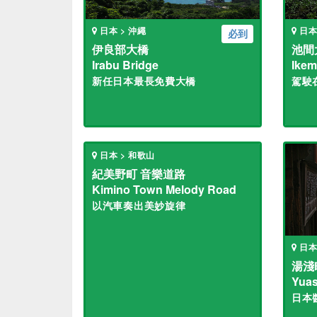
日本 > 沖繩
日本
必到
伊良部大橋
池間
Irabu Bridge
Ikem
新任日本最長免費大橋
駕駛
日本 > 和歌山
紀美野町 音樂道路
Kimino Town Melody Road
以汽車奏出美妙旋律
日本
湯淺
Yua
日本