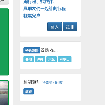
編行程、找旅伴、
與朋友們一起計劃行程
輕鬆完成
登入
註冊
景點 在...
特色道路
各地
沖繩
大阪
和歌山
相關類別
(全部類別列表)
建築