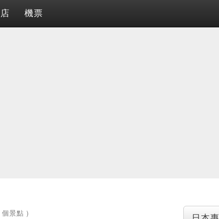
酒店
機票
1個景點 )
日本