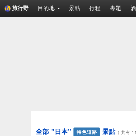
目的地
景點
行程
專題
旅行野
全部 "日本"
景點
特色道路
( 共有 1