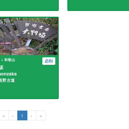
 > 和歌山
必到
坂
monzaka
熊野古道
«
‹
1
›
»