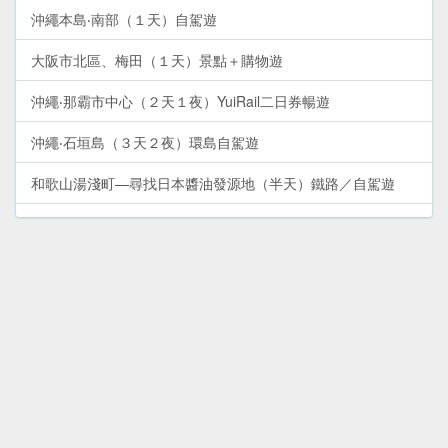
沖繩本島‧南部（１天）自駕遊
大阪市北區、梅田（１天）景點＋購物遊
沖繩‧那霸市中心（２天１夜）YuiRail二日券暢遊
沖繩‧石垣島（３天２夜）環島自駕遊
和歌山湯淺町—尋找日本醬油發源地（半天）鐵路／自駕遊
大阪市（２天）周遊卡免費景點＋購物遊
和歌山熊野古道（２天）熊野三山深度遊
和歌山市周邊—加太、友島（１天）鯛魚列車＋出海遊