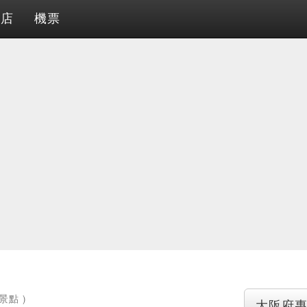
酒店
機票
景點 )
大阪府