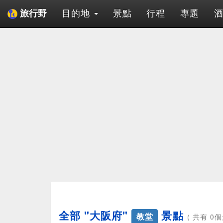
目的地
景點
行程
專題
旅行野
全部 "大阪府"
景點
教堂
( 共有 0個