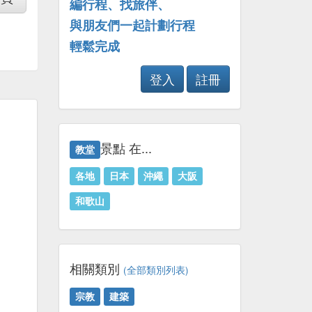
編行程、找旅伴、
與朋友們一起計劃行程
輕鬆完成
登入
註冊
景點 在...
教堂
各地
日本
沖繩
大阪
和歌山
相關類別
(全部類別列表)
宗教
建築