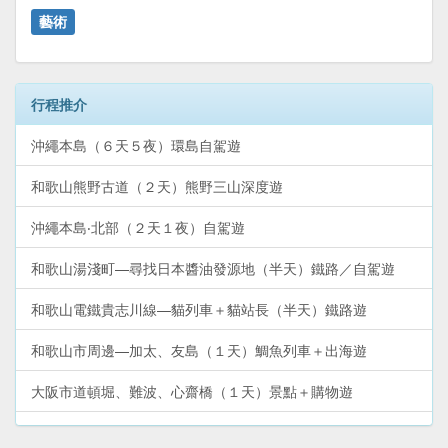
藝術
行程推介
沖繩本島（６天５夜）環島自駕遊
和歌山熊野古道（２天）熊野三山深度遊
沖繩本島‧北部（２天１夜）自駕遊
和歌山湯淺町—尋找日本醬油發源地（半天）鐵路／自駕遊
和歌山電鐵貴志川線—貓列車＋貓站長（半天）鐵路遊
和歌山市周邊—加太、友島（１天）鯛魚列車＋出海遊
大阪市道頓堀、難波、心齋橋（１天）景點＋購物遊
大阪市（２天）周遊卡免費景點＋購物遊