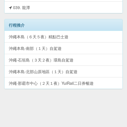
039. 龍潭
行程推介
沖繩本島（６天５夜）精點巴士遊
沖繩本島‧南部（１天）自駕遊
沖繩‧石垣島（３天２夜）環島自駕遊
沖繩本島‧北部山原地區（１天）自駕遊
沖繩‧那霸市中心（２天１夜）YuiRail二日券暢遊