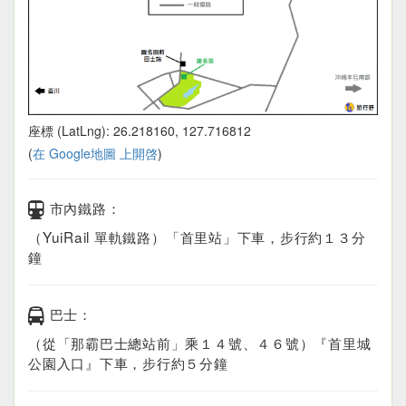
座標 (LatLng): 26.218160, 127.716812
(
在 Google地圖 上開啓
)
市內鐵路：
（YuiRail 單軌鐵路）「首里站」下車，步行約１３分
鐘
巴士：
（從「那霸巴士總站前」乘１４號、４６號）『首里城
公園入口』下車，步行約５分鐘