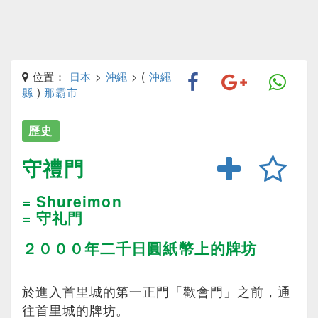
位置：
日本
>
沖繩
> (
沖繩
縣
)
那霸市
歷史
守禮門
= Shureimon
= 守礼門
２０００年二千日圓紙幣上的牌坊
於進入首里城的第一正門「歡會門」之前，通
往首里城的牌坊。