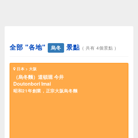
全部 "各地"
景點
烏冬
( 共有 4個景點 )
日本 > 大阪
（烏冬麵）道頓堀 今井
Doutonbori Imai
昭和21年創業，正宗大阪烏冬麵