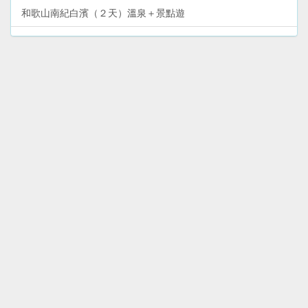
和歌山南紀白濱（２天）溫泉＋景點遊
大阪市新世界、阿倍野（１天）景點＋購物遊
沖繩本島（６天５夜）環島自駕遊
沖繩本島‧北部（２天１夜）自駕遊