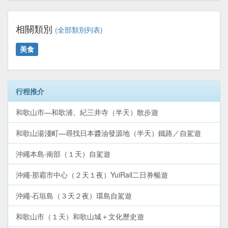
相關類別
(全部類別列表)
美食
行程推介
和歌山市—和歌浦、紀三井寺（半天）散步遊
和歌山湯淺町—尋找日本醬油發源地（半天）鐵路／自駕遊
沖繩本島‧南部（１天）自駕遊
沖繩‧那霸市中心（２天１夜）YuiRail二日券暢遊
沖繩‧石垣島（３天２夜）環島自駕遊
和歌山市（１天）和歌山城＋文化歷史遊