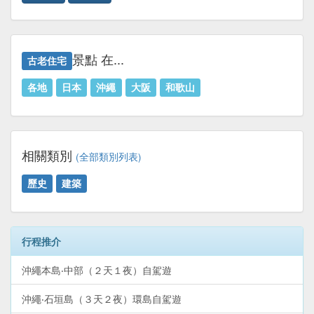
景點 在...
古老住宅
各地
日本
沖繩
大阪
和歌山
相關類別
(全部類別列表)
歷史
建築
行程推介
沖繩本島‧中部（２天１夜）自駕遊
沖繩‧石垣島（３天２夜）環島自駕遊