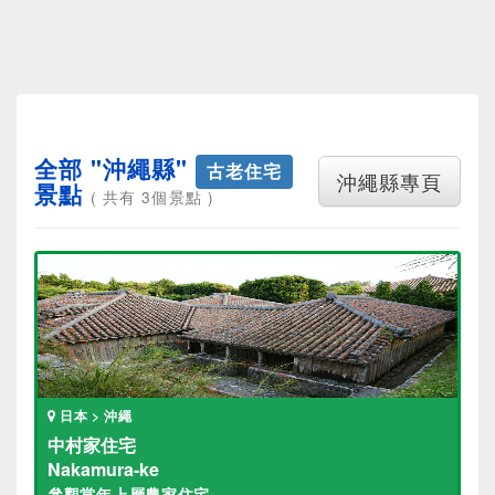
全部 "沖繩縣"
古老住宅
沖繩縣專頁
景點
( 共有 3個景點 )
日本 > 沖繩
中村家住宅
Nakamura-ke
參觀當年上層農家住宅