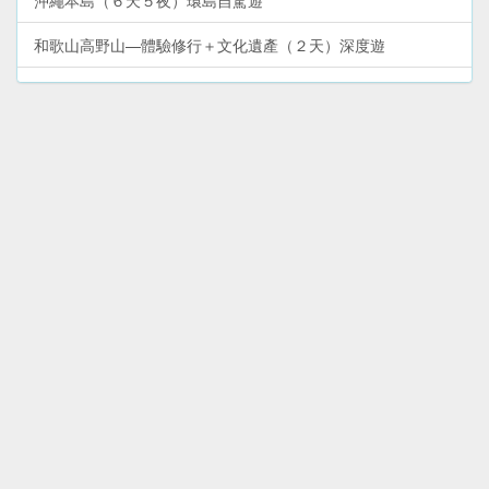
沖繩本島（６天５夜）環島自駕遊
和歌山高野山—體驗修行＋文化遺產（２天）深度遊
沖繩本島‧南部（１天）自駕遊
大阪環球影城＋天保山（２天）親子玩樂遊
和歌山熊野古道—勝浦、新宮、那智山（２天）溫泉＋文化遺
產遊