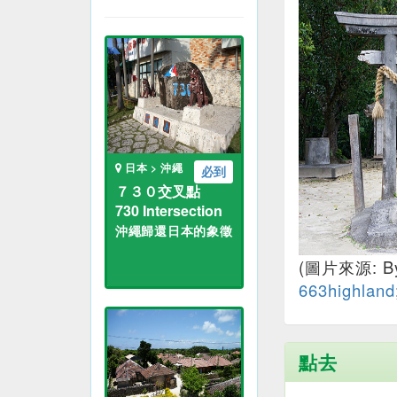
日本 > 沖繩
必到
７３０交叉點
730 Intersection
沖繩歸還日本的象徵
(圖片來源: B
663highland
點去