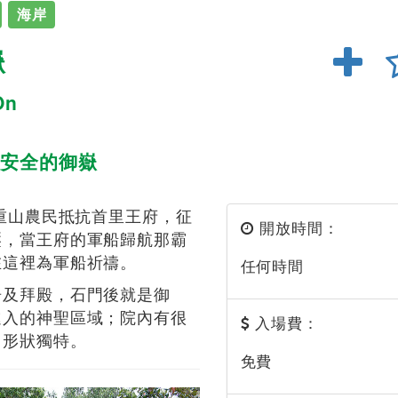
海岸
嶽
On
安全的御嶽
八重山農民抵抗首里王府，征
開放時間：
壓，當王府的軍船歸航那霸
在這裡為軍船祈禱。
任何時間
居及拜殿，石門後就是御
進入的神聖區域；院內有很
入場費：
，形狀獨特。
免費