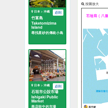
按圖放大
日本 > 沖繩
必到
竹富島
Taketomizima
Island
尋找星砂的傳統小島
日本 > 沖繩
必到
石垣市公設市場
Ishigaki Public
Market
商店街中的市場