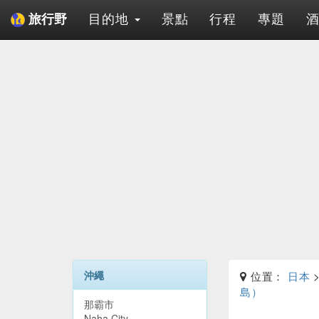
目的地
景點
行程
專題
旅行野
沖繩
位置：
日本
島）
那霸市
Naha City