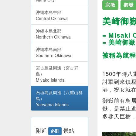
宗教
御嶽
沖繩本島中部
美崎御
Central Okinawa
沖繩本島北部
= Misaki 
Northern Okinawa
= 美崎御嶽
沖繩本島南部
被稱為航程
Southern Okinawa
宮古島及周邊（宮古群
1500年時
島）
Miyako Islands
討軍到來鎮
港，祝女就
石垣島及周邊（八重山群
島）
御嶽前有鳥
Yaeyama Islands
嶽，是禁止
多參天巨樹
附近
景點
必到