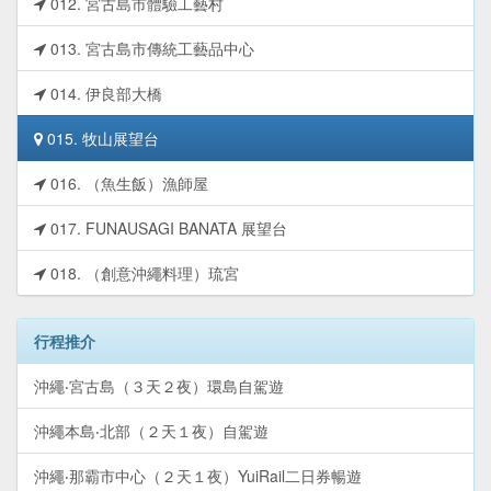
012. 宮古島市體驗工藝村
013. 宮古島市傳統工藝品中心
014. 伊良部大橋
015. 牧山展望台
016. （魚生飯）漁師屋
017. FUNAUSAGI BANATA 展望台
018. （創意沖繩料理）琉宮
行程推介
沖繩‧宮古島（３天２夜）環島自駕遊
沖繩本島‧北部（２天１夜）自駕遊
沖繩‧那霸市中心（２天１夜）YuiRail二日券暢遊