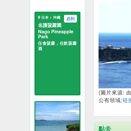
日本 > 沖繩
必到
名護菠蘿園
Nago Pineapple
Park
任食菠蘿，任飲菠蘿
酒
(圖片來源: 
公有領域;
链
點去