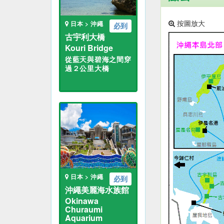
按圖放大
日本 > 沖繩
必到
古宇利大橋
Kouri Bridge
從藍天與碧海之間穿
過２公里大橋
日本 > 沖繩
必到
沖繩美麗海水族館
Okinawa
Churaumi
Aquarium