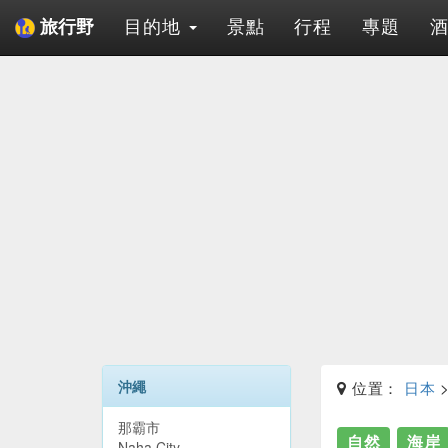
目的地
景點
行程
專題
旅行野
沖繩
位置：
日本
那霸市
自然
海岸
Naha City