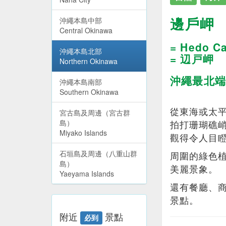
邊戶岬
沖繩本島中部
Central Okinawa
= Hedo C
沖繩本島北部
= 辺戸岬
Northern Okinawa
沖繩最北端
沖繩本島南部
Southern Okinawa
從東海或太
宮古島及周邊（宮古群
島）
拍打珊瑚礁
Miyako Islands
觀得令人目
石垣島及周邊（八重山群
周圍的綠色
島）
美麗景象。
Yaeyama Islands
還有餐廳、
景點。
附近
景點
必到