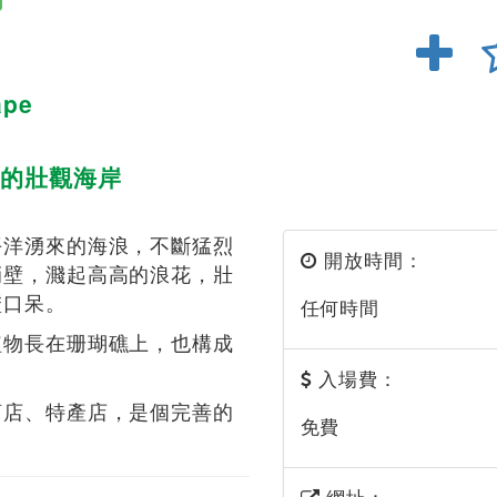
ape
的壯觀海岸
平洋湧來的海浪，不斷猛烈
開放時間：
峭壁，濺起高高的浪花，壯
瞪口呆。
任何時間
植物長在珊瑚礁上，也構成
入場費：
商店、特產店，是個完善的
免費