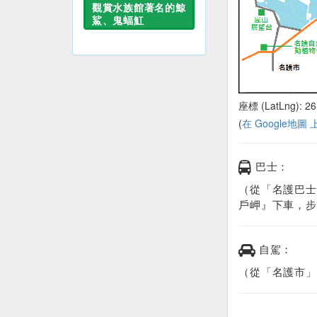
觀賞水族館著名的鯨
鯊、鬼蝠魟
座標 (LatLng): 26
(
在 Google地圖
巴士：
（從「名護巴士
戶岬』下車，步
自駕：
（從「名護市」