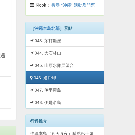
Klook：
搜尋 “沖繩” 活動及門票
［
沖繩本島北部
］景點
043. 茅打斷崖
044. 大石林山
 邊
045. 山原水雞展望台
046. 邊戶岬
047. 伊平屋島
048. 伊是名島
行程推介
沖繩本島（６天５夜）精點巴士遊