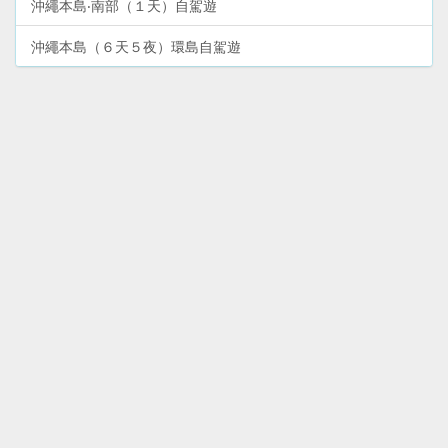
沖繩本島‧南部（１天）自駕遊
沖繩本島（６天５夜）環島自駕遊