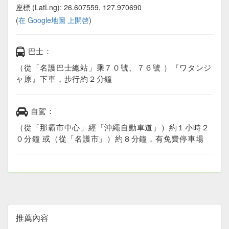
座標 (LatLng): 26.607559, 127.970690
(
在 Google地圖 上開啓
)
巴士：
（從「名護巴士總站」乘７０號、７６號 ）『ワタンジ
ャ原』下車，步行約２分鐘
自駕：
（從「那霸市中心」經「沖繩自動車道」）約１小時２
０分鐘 或（從「名護市」）約８分鐘，有免費停車場
推薦內容