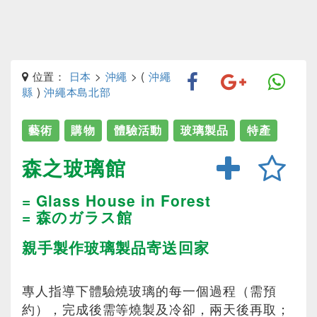
位置：
日本
>
沖繩
> (
沖繩
縣
)
沖繩本島北部
藝術
購物
體驗活動
玻璃製品
特產
森之玻璃館
= Glass House in Forest
= 森のガラス館
親手製作玻璃製品寄送回家
專人指導下體驗燒玻璃的每一個過程（需預
約），完成後需等燒製及冷卻，兩天後再取；