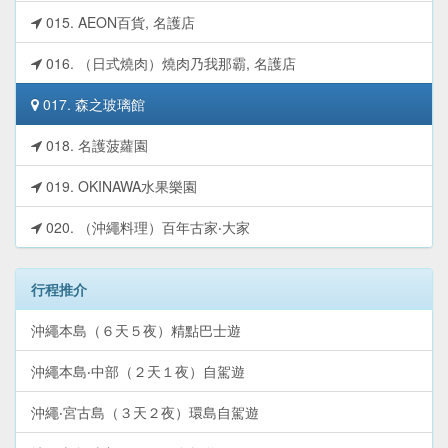
015. AEON百貨, 名護店
016. （日式燒肉）燒肉乃我那霸, 名護店
017. 森之玻璃館
018. 名護菠蘿園
019. OKINAWA水果樂園
020. （沖繩料理）百年古家‧大家
行程推介
沖繩本島（６天５夜）精點巴士遊
沖繩本島‧中部（２天１夜）自駕遊
沖繩‧宮古島（３天２夜）環島自駕遊