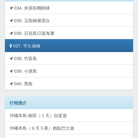
034. 米原棕櫚樹林
035. 玉取崎展望台
036. 石垣島日落海灘
037. 平久保崎
038. 竹富島
039. 小濱島
040. 黑島
行程推介
沖繩本島‧南部（１天）自駕遊
沖繩本島（６天５夜）精點巴士遊