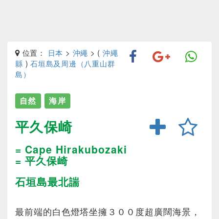
位置：
日本
>
沖繩
> (
沖繩
縣
)
石垣島及周邊（八重山群
島）
自然
海岸
平久保崎
= Cape Hirakubozaki
= 平久保崎
石垣島最北諯
最前端的白色燈塔坐擁３００度超廣闊海景，