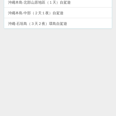
沖繩本島‧北部山原地區（１天）自駕遊
沖繩本島‧中部（２天１夜）自駕遊
沖繩‧石垣島（３天２夜）環島自駕遊