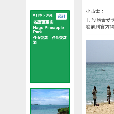
小貼士：
日本 > 沖繩
必到
1. 設施會
名護菠蘿園
發前到官方
Nago Pineapple
Park
任食菠蘿，任飲菠蘿
酒