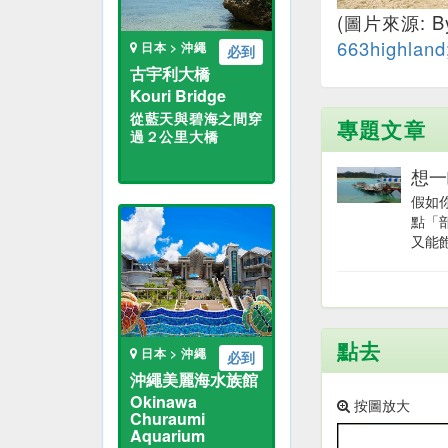
(圖片來源: B
663highland
日本 > 沖繩
必到
古宇利大橋
Kouri Bridge
從藍天與碧海之間穿
專題文章
過２公里大橋
想一
假如
點「
又能飽
點去
日本 > 沖繩
必到
沖繩美麗海水族館
Okinawa
按圖放大
Churaumi
Aquarium