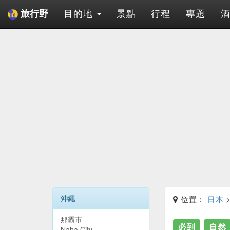
目的地
景點
行程
專題
旅行野
沖繩
位置：
日本
那霸市
必到
自然
Naha City