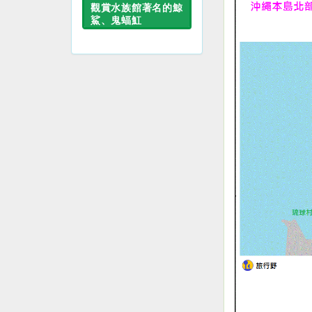
觀賞水族館著名的鯨
鯊、鬼蝠魟