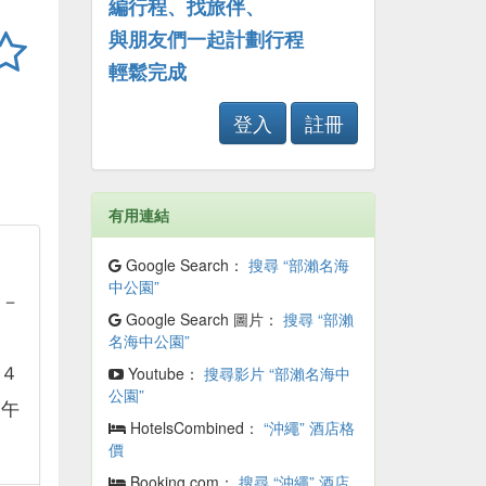
編行程、找旅伴、
與朋友們一起計劃行程
輕鬆完成
登入
註冊
有用連結
Google Search：
搜尋 “部瀨名海
中公園”
月－
Google Search 圖片：
搜尋 “部瀨
名海中公園”
（４
Youtube：
搜尋影片 “部瀨名海中
公園”
上午
HotelsCombined：
“沖繩” 酒店格
價
Booking.com：
搜尋 “沖繩” 酒店