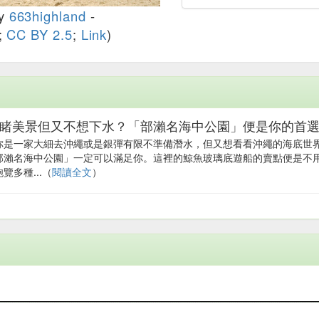
y
663highland
-
;
CC BY 2.5
;
Link
)
睹美景但又不想下水？「部瀨名海中公園」便是你的首
你是一家大細去沖繩或是銀彈有限不準備潛水，但又想看看沖繩的海底世
部瀨名海中公園」一定可以滿足你。這裡的鯨魚玻璃底遊船的賣點便是不
覽多種...（
閱讀全文
）