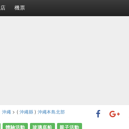
酒店
機票
>
沖繩
> (
沖繩縣
)
沖繩本島北部
體驗活動
玻璃底船
親子活動