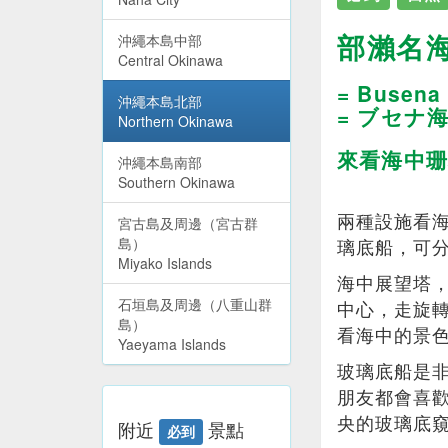
部瀨名
沖繩本島中部
Central Okinawa
= Busena 
沖繩本島北部
= ブセナ
Northern Okinawa
來看海中珊
沖繩本島南部
Southern Okinawa
兩種設施看
宮古島及周邊（宮古群
島）
璃底船，可
Miyako Islands
海中展望塔
石垣島及周邊（八重山群
中心，走旋
島）
看海中的景
Yaeyama Islands
玻璃底船是
朋友都會喜
央的玻璃底
附近
景點
必到