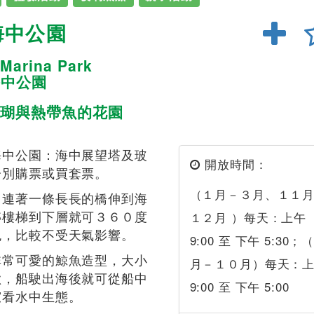
海中公園
Marina Park
海中公園
瑚與熱帶魚的花園
海中公園：海中展望塔及玻
開放時間：
分別購票或買套票。
（１月－３月、１１
，連著一條長長的橋伸到海
轉樓梯到下層就可３６０度
１２月 ）每天：上午
色，比較不受天氣影響。
9:00 至 下午 5:30；
非常可愛的鯨魚造型，大小
月－１０月）每天：
歡，船駛出海後就可從船中
9:00 至 下午 5:00
窺看水中生態。