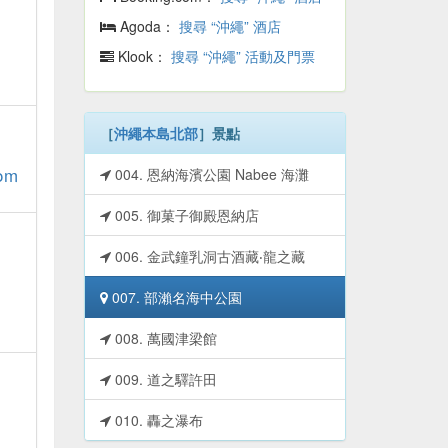
Agoda：
搜尋 “沖繩” 酒店
Klook：
搜尋 “沖繩” 活動及門票
［
沖繩本島北部
］景點
om
004. 恩納海濱公園 Nabee 海灘
005. 御菓子御殿恩納店
006. 金武鐘乳洞古酒藏‧龍之藏
007. 部瀨名海中公園
008. 萬國津梁館
009. 道之驛許田
010. 轟之瀑布