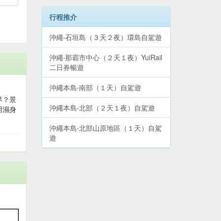
行程推介
沖繩‧石垣島（３天２夜）環島自駕遊
沖繩‧那霸市中心（２天１夜）YuiRail
二日券暢遊
選
沖繩本島‧南部（１天）自駕遊
界？景
沖繩本島‧北部（２天１夜）自駕遊
用濕身
沖繩本島‧北部山原地區（１天）自駕
遊