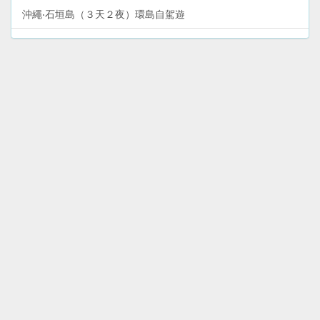
沖繩‧石垣島（３天２夜）環島自駕遊
沖繩本島‧南部（１天）自駕遊
沖繩本島（６天５夜）環島自駕遊