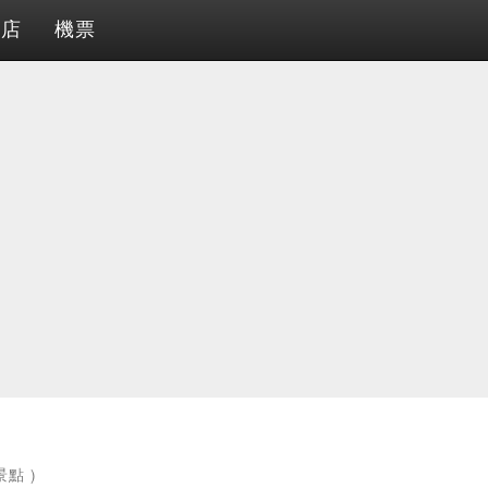
酒店
機票
景點 )