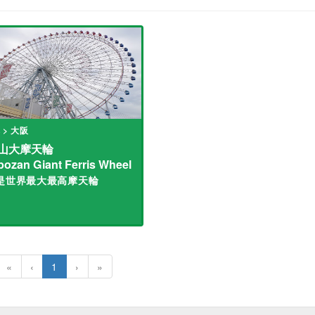
 > 大阪
山大摩天輪
ozan Giant Ferris Wheel
是世界最大最高摩天輪
«
‹
1
›
»