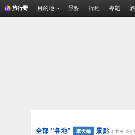
目的地
景點
行程
專題
旅行野
全部 "各地"
景點
摩天輪
( 共有 2個