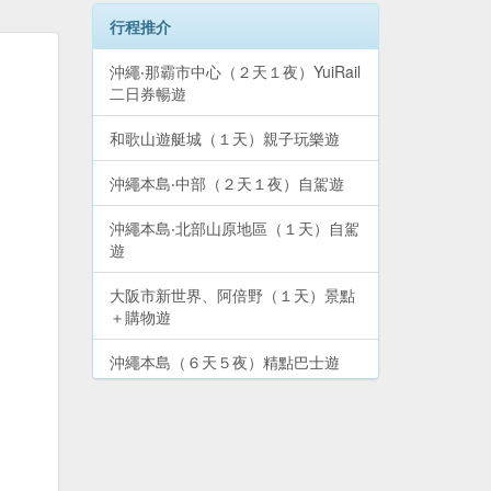
行程推介
沖繩‧那霸市中心（２天１夜）YuiRail
二日券暢遊
和歌山遊艇城（１天）親子玩樂遊
沖繩本島‧中部（２天１夜）自駕遊
沖繩本島‧北部山原地區（１天）自駕
遊
大阪市新世界、阿倍野（１天）景點
＋購物遊
沖繩本島（６天５夜）精點巴士遊
大阪市（２天）周遊卡免費景點＋購
物遊
大阪市北區、梅田（１天）景點＋購