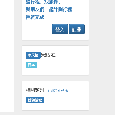
編行程、找旅伴、
與朋友們一起計劃行程
輕鬆完成
登入
註冊
景點 在...
摩天輪
日本
相關類別
(全部類別列表)
體驗活動